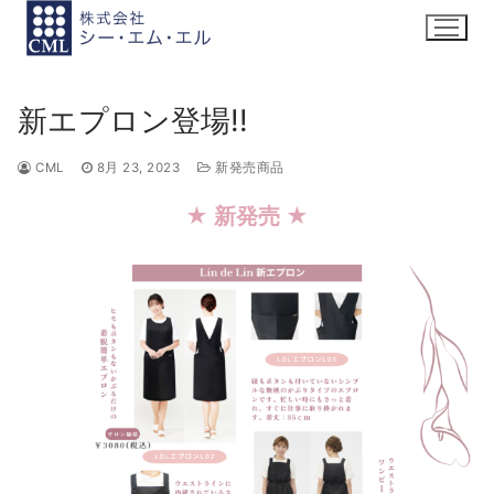
コ
ン
テ
ン
新エプロン登場!!
ツ
へ
CML
8月 23, 2023
新発売商品
ス
キ
★ 新発売 ★
ッ
プ