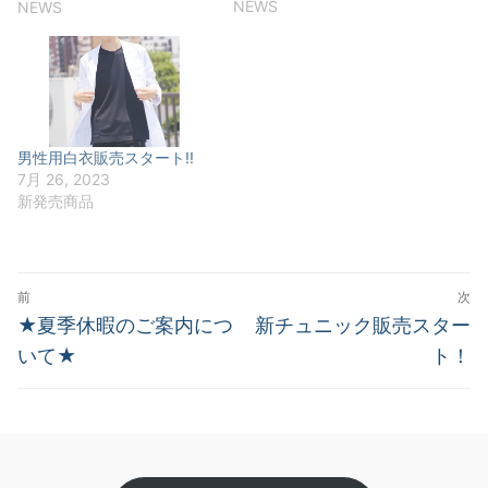
NEWS
NEWS
男性用白衣販売スタート!!
7月 26, 2023
新発売商品
投
前
次
稿
前
次
★夏季休暇のご案内につ
新チュニック販売スター
の
の
ナ
いて★
ト！
投
投
ビ
稿:
稿:
ゲ
ー