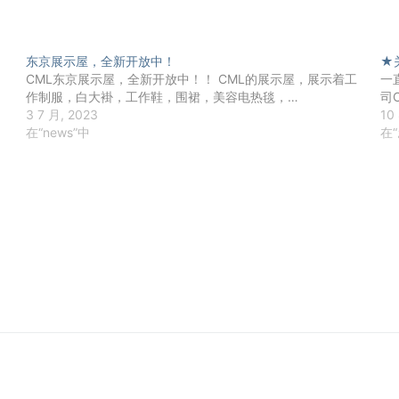
东京展示屋，全新开放中！
★
CML东京展示屋，全新开放中！！ CML的展示屋，展示着工
一
作制服，白大褂，工作鞋，围裙，美容电热毯，…
司
3 7 月, 2023
10
在“news”中
在