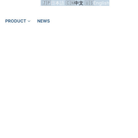
日本語
中文
English
PRODUCT
NEWS
Search for: