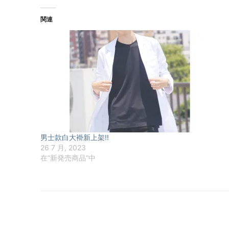
関連
男士款白大褂新上架!!
26 7 月, 2023
在“新発売商品”中
文
章