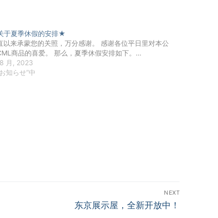
关于夏季休假的安排★
直以来承蒙您的关照，万分感谢。 感谢各位平日里对本公
CML商品的喜爱。 那么，夏季休假安排如下。…
 8 月, 2023
“お知らせ”中
NEXT
Next
东京展示屋，全新开放中！
post: