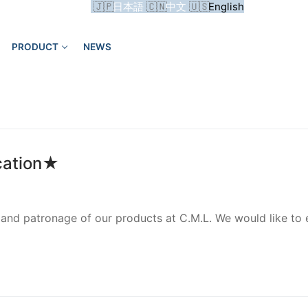
日本語
中文
English
PRODUCT
NEWS
Search for:
cation★
and patronage of our products at C.M.L. We would like to e