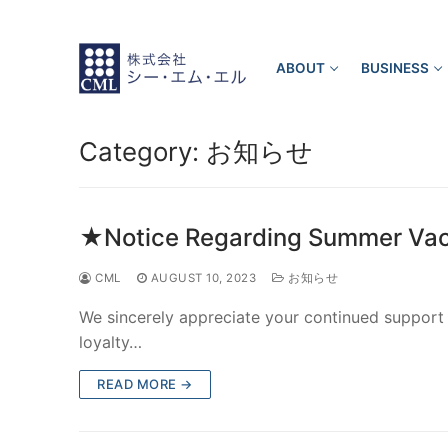
Skip
to
content
ABOUT
BUSINESS
Category:
お知らせ
★Notice Regarding Summer Va
CML
AUGUST 10, 2023
お知らせ
We sincerely appreciate your continued support 
loyalty…
READ MORE →